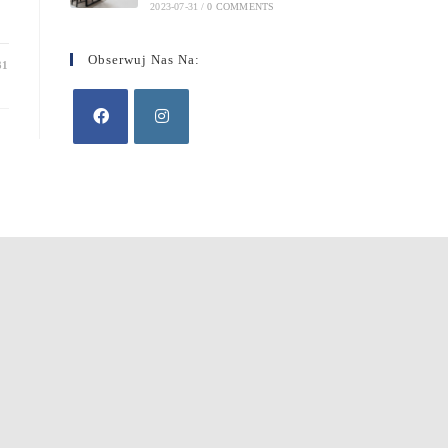
2023-07-31
/
0 COMMENTS
Obserwuj Nas Na:
31