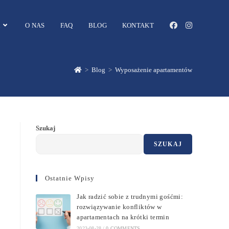
O NAS
FAQ
BLOG
KONTAKT
>
Blog
>
Wyposażenie apartamentów
Szukaj
SZUKAJ
Ostatnie Wpisy
Jak radzić sobie z trudnymi gośćmi:
rozwiązywanie konfliktów w
apartamentach na krótki termin
2023-08-28
/
0 COMMENTS