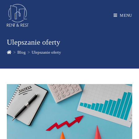
MENU
Ulepszanie oferty
>
Blog
>
Ulepszanie oferty