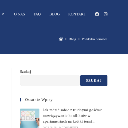
O NAS
FAQ
BLOG
KONTAKT
>
Blog
>
Polityka cenowa
Szukaj
SZUKAJ
Ostatnie Wpisy
Jak radzić sobie z trudnymi gośćmi:
rozwiązywanie konfliktów w
apartamentach na krótki termin
2023-08-28
/
0 COMMENTS