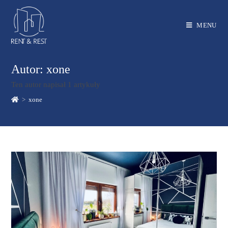
MENU
Autor:
xone
Ten autor napisał 1 artykuły
>
xone