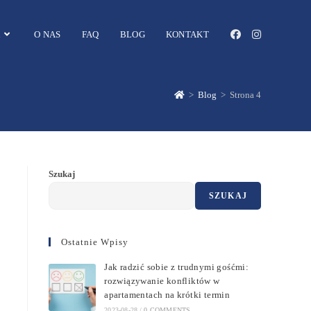
O NAS
FAQ
BLOG
KONTAKT
>
Blog
>
Strona 4
Szukaj
SZUKAJ
Ostatnie Wpisy
Jak radzić sobie z trudnymi gośćmi:
rozwiązywanie konfliktów w
apartamentach na krótki termin
2023-08-28
/
0 COMMENTS